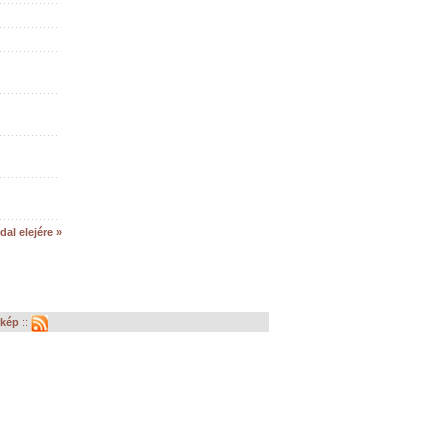
dal elejére »
rkép
::