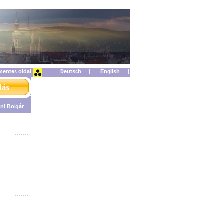
mentes oldal
|
|
|
ni Bolgár