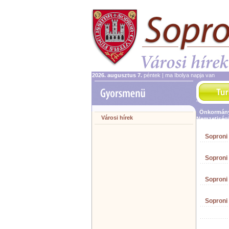
2026. augusztus 7.
péntek | ma Ibolya napja van
Önkormán
Városi hírek
Nemzetiség
Soproni
Soproni
Soproni
Soproni