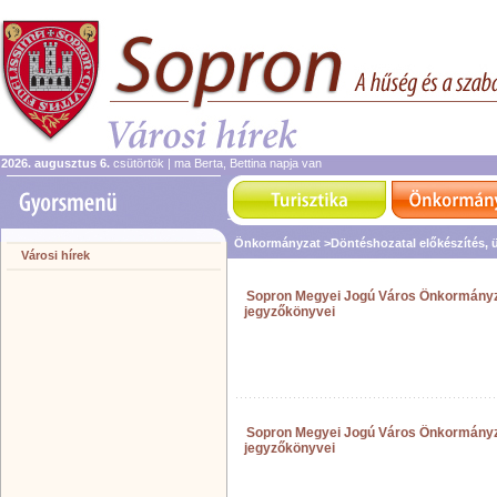
2026. augusztus 6.
csütörtök | ma Berta, Bettina napja van
Önkormányzat
>Döntéshozatal előkészítés, 
Városi hírek
Sopron Megyei Jogú Város Önkormányzat
jegyzőkönyvei
Sopron Megyei Jogú Város Önkormányzat
jegyzőkönyvei