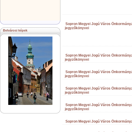
Sopron Megyei Jogú Város Önkormányzat
jegyzőkönyvei
Belvárosi képek
Sopron Megyei Jogú Város Önkormányzat
jegyzőkönyvei
Sopron Megyei Jogú Város Önkormányzat
jegyzőkönyvei
Sopron Megyei Jogú Város Önkormányzat
jegyzőkönyvei
Sopron Megyei Jogú Város Önkormányzat
jegyzőkönyvei
Sopron Megyei Jogú Város Önkormányza