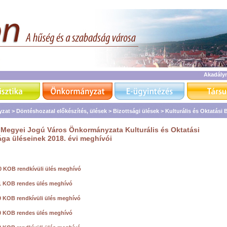
Akadály
zat >
Döntéshozatal előkészítés, ülések >
Bizottsági ülések >
Kulturális és Oktatási 
Megyei Jogú Város Önkormányzata Kulturális és Oktatási
ága üléseinek 2018. évi meghívói
0 KOB rendkívüli ülés meghívó
1 KOB rendes ülés meghívó
9 KOB rendkívüli ülés meghívó
0 KOB rendes ülés meghívó