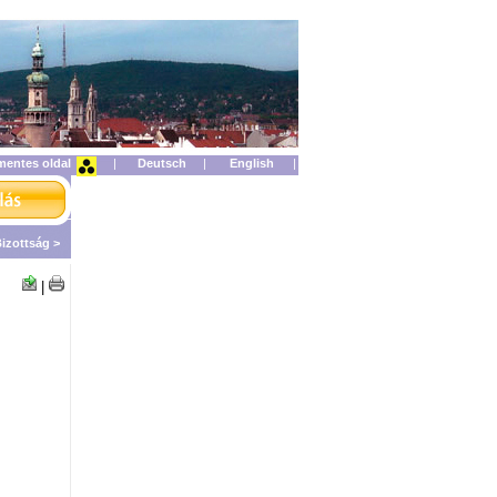
mentes oldal
|
|
|
Bizottság >
|