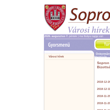
2026. augusztus 7.
péntek | ma Ibolya napja van
Önkormány
Városi hírek
Meghívók
Sopron 
Bizotts
2018-12-2
2018-12-1
2018-11-2
2018-11-2