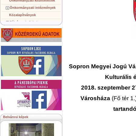
Önkormányzati kitüntetettek
Önkormányzati intézmények
Közalapítványok
Pályázatok, licitek
Koncepciók, tervezetek
Településképi követelmények
Gazdálkodó szervezetek
Közérdekű információk
Testvérvárosok
Sopron Megyei Jogú V
Kulturális 
2018. szeptember 27
Városháza
(Fő tér 1.
tartandó
Belvárosi képek