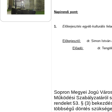
Napirendi pont:
1.
Előterjeszt
és egyéb kulturális fel
Előterjesztő:
dr. Simon István a
Előad
ó:
dr. Tengölics 
Sopron Megyei Jogú Város
Működési Szabályzatáról sz
rendelet 53. § (3) bekezd
többségű döntés szükséges