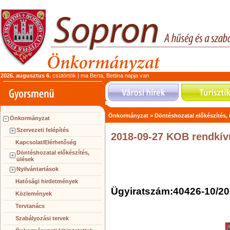
2026. augusztus 6.
csütörtök | ma Berta, Bettina napja van
Önkormányzat >
Döntéshozatal előkészítés,
Önkormányzat
Szervezeti felépítés
2018-09-27 KOB rendkív
Kapcsolat/Elérhetőség
Döntéshozatal előkészítés,
ülések
Nyilvántartások
Hatósági hirdetmények
Ügyiratszám:40426-10/20
Közlemények
Tervtanács
Szabályozási tervek