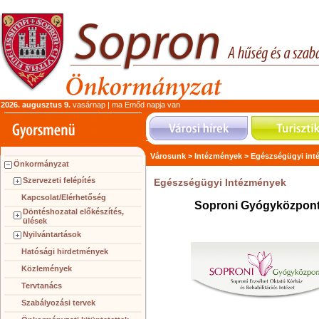
2026. augusztus 9.
vasárnap | ma Emőd napja van
Városunk >
Intézmények >
Egészségügyi int
Önkormányzat
Szervezeti felépítés
Egészségügyi Intézmények
Kapcsolat/Elérhetőség
Soproni Gyógyközp
Döntéshozatal előkészítés,
ülések
Nyilvántartások
Hatósági hirdetmények
Közlemények
Tervtanács
Szabályozási tervek