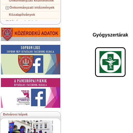
Önkormányzati kitüntetettek
Önkormányzati intézmények
Közalapítványok
Pályázatok, licitek
Koncepciók, tervezetek
Gyógyszertárak
Településképi követelmények
Gazdálkodó szervezetek
Közérdekű információk
Testvérvárosok
Belvárosi képek