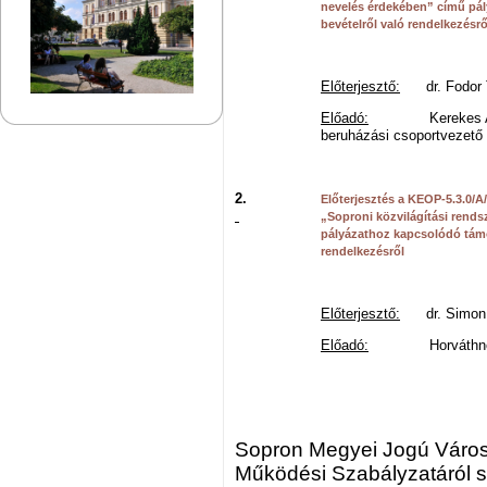
nevelés érdekében” című pá
bevételről való rendelkezésrő
Előterjesztő:
dr. Fodor T
Előadó:
Kerekes Attila
beruházási csoportvezető
2.
Előterjesztés a KEOP-5.3.0/A
„Soproni közvilágítási rends
pályázathoz kapcsolódó támo
rendelkezésről
Előterjesztő:
dr. Simon I
Előadó:
Horváthné Sere
Sopron Megyei Jogú Város
Működési Szabályzatáról szó