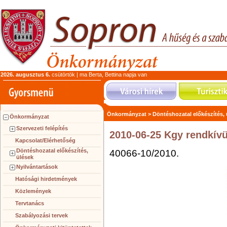
2026. augusztus 6.
csütörtök | ma Berta, Bettina napja van
Önkormányzat >
Döntéshozatal előkészítés,
Önkormányzat
Szervezeti felépítés
2010-06-25 Kgy rendkívül
Kapcsolat/Elérhetőség
Döntéshozatal előkészítés,
40066-10/2010.
ülések
Nyilvántartások
Hatósági hirdetmények
Közlemények
Tervtanács
Szabályozási tervek