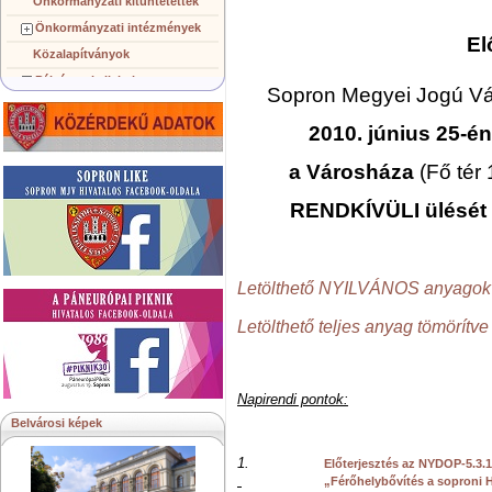
Önkormányzati kitüntetettek
Önkormányzati intézmények
El
Közalapítványok
Pályázatok, licitek
Sopron Megyei Jogú V
Koncepciók, tervezetek
2010. június 25-é
Településképi követelmények
Gazdálkodó szervezetek
a Városháza
(Fő tér 
Közérdekű információk
RENDKÍVÜLI ülését 
Testvérvárosok
Letölthető NYILVÁNOS anyagok 
Letölthető teljes anyag tömörítve
Napirendi pontok:
Belvárosi képek
1.
Előterjesztés az NYDOP-5.3.1
„Férőhelybővítés a soproni 