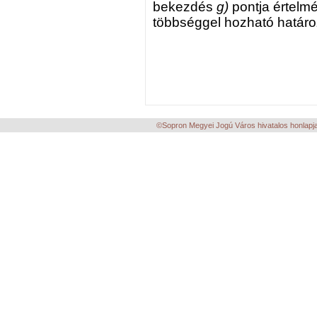
bekezdés
g)
pontja értelmé
többséggel hozható határo
©Sopron Megyei Jogú Város hivatalos honlapja