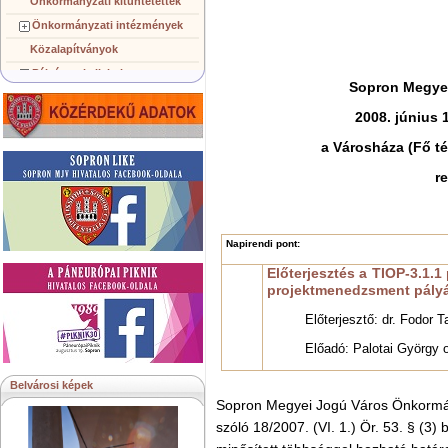
Önkormányzati kitüntetettek
Önkormányzati intézmények
Közalapítványok
Pályázatok, licitek
Sopron Megye
Koncepciók, tervezetek
2008. június 
Településképi követelmények
Gazdálkodó szervezetek
a Városháza (Fő té
Közérdekű információk
r
Testvérvárosok
Napirendi pont:
Előterjesztés a TIOP-3.1.1
projektmenedzsment pályá
Előterjesztő: dr. Fodor 
Előadó: Palotai György 
Belvárosi képek
Sopron Megyei Jogú Város Önkormán
szóló 18/2007. (VI. 1.) Ör. 53. § (3