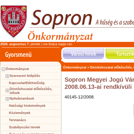
2026. augusztus 7.
péntek | ma Ibolya napja van
Önkormányzat >
Döntéshozatal előkészítés,
Önkormányzat
Szervezeti felépítés
Sopron Megyei Jogú Vá
Kapcsolat/Elérhetőség
2008.06.13-ai rendkívüli
Döntéshozatal előkészítés,
ülések
40145-12/2008.
Nyilvántartások
Hatósági hirdetmények
Közlemények
Tervtanács
Szabályozási tervek