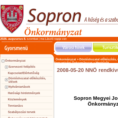
2026. augusztus 8.
szombat | ma László napja van
Önkormányzat >
Döntéshozatal előkészítés,
Önkormányzat
Nemzetiségi Önkormányzat >
Meghívók
Szervezeti felépítés
2008-05-20 NNÖ rendkív
Kapcsolat/Elérhetőség
Döntéshozatal előkészítés,
ülések
Nyilvántartások
Hatósági hirdetmények
Sopron Megyei Jo
Közlemények
Önkormányza
Tervtanács
Szabályozási tervek