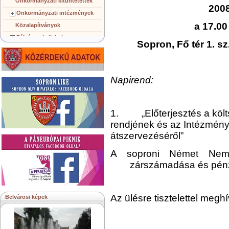
Önkormányzati kitüntetettek
200
Önkormányzati intézmények
a 17.00
Közalapítványok
Pályázatok, licitek
Sopron, Fő tér 1. sz
Koncepciók, tervezetek
Településképi követelmények
Gazdálkodó szervezetek
Napirend:
Közérdekű információk
Testvérvárosok
1. „Előterjesztés a költ
rendjének és az Intézmény
átszervezéséről”
A soproni Német Nemz
zárszámadása és pén
Az ülésre tisztelettel megh
Belvárosi képek