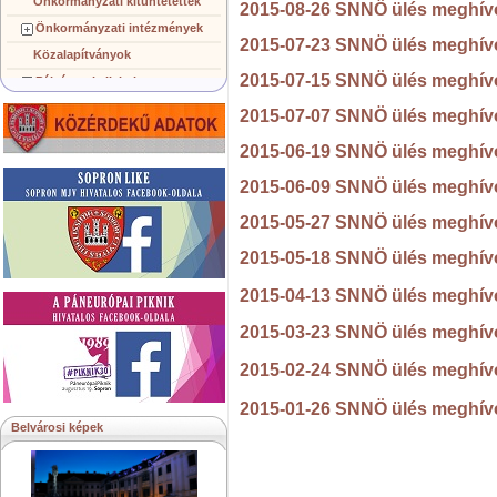
Önkormányzati kitüntetettek
2015-08-26 SNNÖ ülés meghív
Önkormányzati intézmények
2015-07-23 SNNÖ ülés meghív
Közalapítványok
2015-07-15 SNNÖ ülés meghív
Pályázatok, licitek
Koncepciók, tervezetek
2015-07-07 SNNÖ ülés meghív
Településképi követelmények
2015-06-19 SNNÖ ülés meghív
Gazdálkodó szervezetek
2015-06-09 SNNÖ ülés meghív
Közérdekű információk
Testvérvárosok
2015-05-27 SNNÖ ülés meghív
2015-05-18 SNNÖ ülés meghív
2015-04-13 SNNÖ ülés meghív
2015-03-23 SNNÖ ülés meghív
2015-02-24 SNNÖ ülés meghív
2015-01-26 SNNÖ ülés meghív
Belvárosi képek