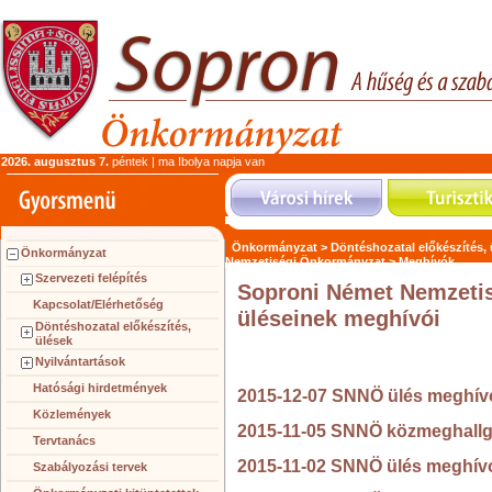
2026. augusztus 7.
péntek | ma Ibolya napja van
Önkormányzat >
Döntéshozatal előkészítés,
Önkormányzat
Nemzetiségi Önkormányzat >
Meghívók
Szervezeti felépítés
Soproni Német Nemzetis
Kapcsolat/Elérhetőség
üléseinek meghívói
Döntéshozatal előkészítés,
ülések
Nyilvántartások
Hatósági hirdetmények
2015-12-07 SNNÖ ülés meghív
Közlemények
2015-11-05 SNNÖ közmeghallg
Tervtanács
2015-11-02 SNNÖ ülés meghív
Szabályozási tervek