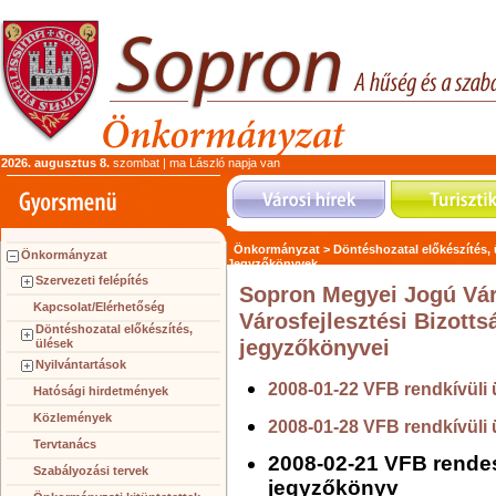
2026. augusztus 8.
szombat | ma László napja van
Önkormányzat >
Döntéshozatal előkészítés,
Önkormányzat
Jegyzőkönyvek
Szervezeti felépítés
Sopron Megyei Jogú Vá
Kapcsolat/Elérhetőség
Városfejlesztési Bizotts
Döntéshozatal előkészítés,
jegyzőkönyvei
ülések
Nyilvántartások
2008-01-22 VFB rendkívüli 
Hatósági hirdetmények
Közlemények
2008-01-28 VFB rendkívüli 
Tervtanács
2008-02-21 VFB rendes
Szabályozási tervek
jegyzőkönyv