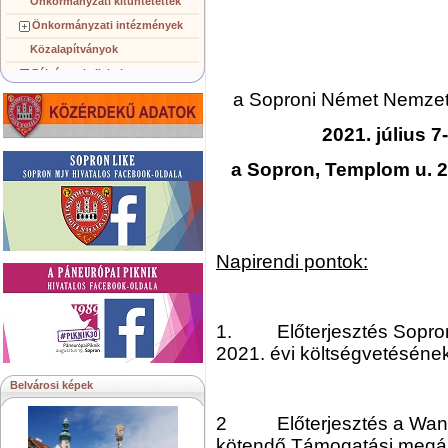
Önkormányzati kitüntetettek
Önkormányzati intézmények
Közalapítványok
Pályázatok, licitek
a Soproni Német Nemzet
Koncepciók, tervezetek
Településképi követelmények
2021. július 7
Gazdálkodó szervezetek
a Sopron, Templom u. 21
Közérdekű információk
Testvérvárosok
Napirendi pontok:
1. Előterjesztés Sopron
2021. évi költségvetéséne
Belvárosi képek
2 Előterjesztés a Wando
kötendő Támogatási megál