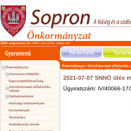
2026. augusztus 10.
hétfő | ma Lőrinc napja van
Önkormányzat >
Döntéshozatal előkészítés,
Önkormányzat
Nemzetiségi Önkormányzat >
Meghívók
Szervezeti felépítés
2021-07-07 SNNÖ ülés 
Kapcsolat/Elérhetőség
Döntéshozatal előkészítés,
Ügyiratszám: IV/40066-17/
ülések
Nyilvántartások
Hatósági hirdetmények
Közlemények
Tervtanács
Szabályozási tervek