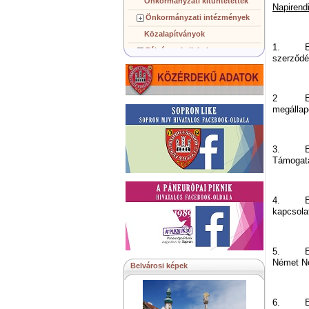
Önkormányzati kitüntetettek
Napirend
Önkormányzati intézmények
Közalapítványok
1. Előte
Pályázatok, licitek
szerződé
Koncepciók, tervezetek
Településképi követelmények
2 Előter
Gazdálkodó szervezetek
megállap
Közérdekű információk
Testvérvárosok
3. Előte
Támogatá
4. Előte
kapcsola
5. Előte
Német Ne
Belvárosi képek
6. Előt