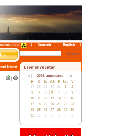
mentes oldal
|
|
|
roni Német
2026. augusztus
|
H
K
Sz
CS
P
Szo
V
27
28
29
30
31
1
2
3
4
5
6
7
8
9
10
11
12
13
14
15
16
17
18
19
20
21
22
23
24
25
26
27
28
29
30
31
1
2
3
4
5
6