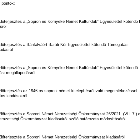
i pontok:
rjesztés a „Sopron és Környéke Német Kultúrklub” Egyesülettel kötendő b
sről
jesztés a Bánfalváért Baráti Kör Egyesülettel kötendő Támogatási
odásról
rjesztés a „Sopron és Környéke Német Kultúrklub” Egyesülettel kötendő
si megállapodásról
rjesztés az 1946-os soproni német kitelepítésről való megemlékezéssel
tos kiadásokról
rjesztés a Soproni Német Nemzetiségi Önkormányzat 26/2021. (VII. 7.) a
mzetiségi Önkormányzat kiadásairól szóló határozata módosításáról
erjesztés a Soproni Német Nemzetiségi Önkormányzat kiadásáról