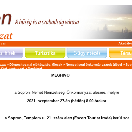
a van
Akadály
zat >
Döntéshozatal előkészítés, ülések >
Nemzetiségi önkormányzatok ülései >
Sop
i Önkormányzat >
Meghívók
MEGHÍVÓ
a Soproni Német Nemzetiségi Önkormányzat ülésére, melyre
2021. szeptember 27-én (hétfőn) 8.00 órakor
a Sopron, Templom u. 21. szám alatt (Escort Tourist iroda) kerül sor