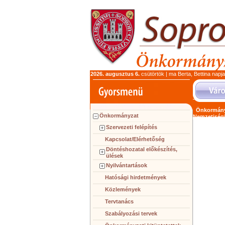
2026. augusztus 6.
csütörtök | ma Berta, Bettina napj
Önkormány
Önkormányzat
Nemzetiség
Szervezeti felépítés
Kapcsolat/Elérhetőség
Döntéshozatal előkészítés,
ülések
Nyilvántartások
Hatósági hirdetmények
Közlemények
Tervtanács
Szabályozási tervek