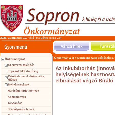
2026. augusztus 10.
hétfő | ma Lőrinc napja van
Önkormányzat >
Döntéshozatal előkészítés,
Önkormányzat
Szervezeti felépítés
Az Inkubátorház (Innov
Kapcsolat/Elérhetőség
helyiségeinek hasznosít
Döntéshozatal előkészítés,
elbírálását végző Bíráló
ülések
Nyilvántartások
Hatósági hirdetmények
Közlemények
Tervtanács
Szabályozási tervek