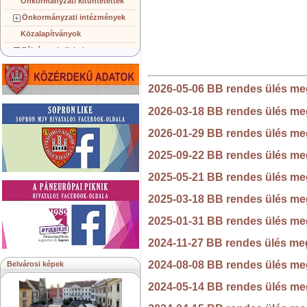
Önkormányzati kitüntetettek
Önkormányzati intézmények
Közalapítványok
Pályázatok, licitek
Koncepciók, tervezetek
Településképi követelmények
2026-05-06 BB rendes ülés me
Gazdálkodó szervezetek
2026-03-18 BB rendes ülés me
Közérdekű információk
2026-01-29 BB rendes ülés me
Testvérvárosok
2025-09-22 BB rendes ülés me
2025-05-21 BB rendes ülés me
2025-03-18 BB rendes ülés me
2025-01-31 BB rendes ülés me
2024-11-27 BB rendes ülés me
2024-08-08 BB rendes ülés me
Belvárosi képek
2024-05-14 BB rendes ülés me