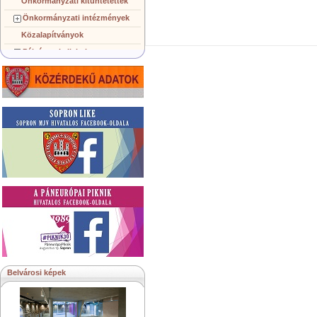
Önkormányzati kitüntetettek
Önkormányzati intézmények
Közalapítványok
Pályázatok, licitek
Koncepciók, tervezetek
Településképi követelmények
Gazdálkodó szervezetek
Közérdekű információk
Testvérvárosok
Belvárosi képek