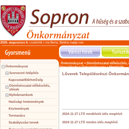
2026. augusztus 6.
csütörtök | ma Berta, Bettina napja van
Önkormányzat >
Döntéshozatal előkészítés,
Önkormányzat
Településrészi Önkormányzata >
Meghívók
Szervezeti felépítés
Lőverek Településrészi Önkormány
Kapcsolat/Elérhetőség
Döntéshozatal előkészítés,
ülések
Nyilvántartások
Hatósági hirdetmények
Közlemények
2024-11-27 LTÖ rendkívüli ülés meghívó
Tervtanács
2024-11-27 LTÖ rendes ülés meghívó
Szabályozási tervek