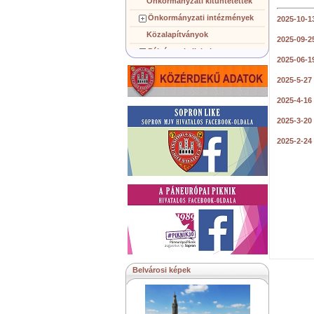
Önkormányzati kitüntetettek
Önkormányzati intézmények
2025-10-1
Közalapítványok
2025-09-2
Pályázatok, licitek
2025-06-1
Koncepciók, tervezetek
2025-5-27
Településképi követelmények
2025-4-16
Gazdálkodó szervezetek
Közérdekű információk
2025-3-20
Testvérvárosok
2025-2-24
Belvárosi képek