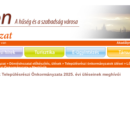
a van
Akadály
zat >
Döntéshozatal előkészítés, ülések >
Településrészi önkormányzatok ülései >
Lő
szi Önkormányzata >
Meghívók
 Településrészi Önkormányzata 2025. évi üléseinek meghívói