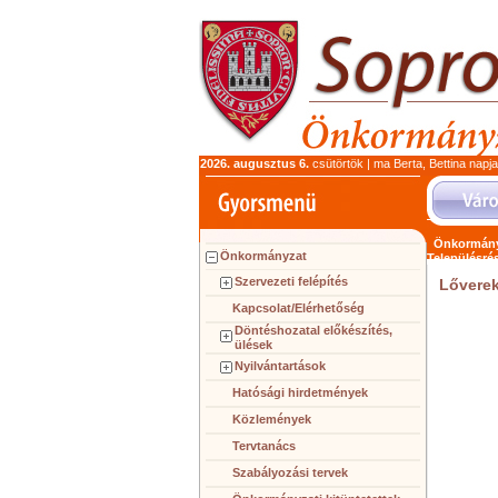
2026. augusztus 6.
csütörtök | ma Berta, Bettina napj
Önkormány
Önkormányzat
Településré
Szervezeti felépítés
Lőverek
Kapcsolat/Elérhetőség
Döntéshozatal előkészítés,
ülések
Nyilvántartások
Hatósági hirdetmények
Közlemények
Tervtanács
Szabályozási tervek