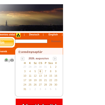
mentes oldal
|
|
|
verek
2026. augusztus
|
H
K
Sz
CS
P
Szo
V
27
28
29
30
31
1
2
3
4
5
6
7
8
9
10
11
12
13
14
15
16
17
18
19
20
21
22
23
24
25
26
27
28
29
30
31
1
2
3
4
5
6