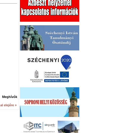
Meghívók
al elejére »