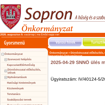
2026. augusztus 9.
vasárnap | ma Emőd napja van
Önkormányzat >
Döntéshozatal előkészítés,
Önkormányzat
Nemzetiségi Önkormányzat
Szervezeti felépítés
2025-04-29 SNNÖ ülés 
Kapcsolat/Elérhetőség
Döntéshozatal előkészítés,
ülések
Nyilvántartások
Ügyiratszám: IV/40124-5/2
Hatósági hirdetmények
Közlemények
Tervtanács
Szabályozási tervek