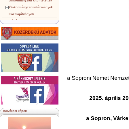
Önkormányzati kitüntetettek
Önkormányzati intézmények
Közalapítványok
Pályázatok, licitek
Koncepciók, tervezetek
Településképi követelmények
Gazdálkodó szervezetek
Közérdekű információk
Testvérvárosok
a Soproni Német Nemzet
2025. április 2
Belvárosi képek
a Sopron, Várker