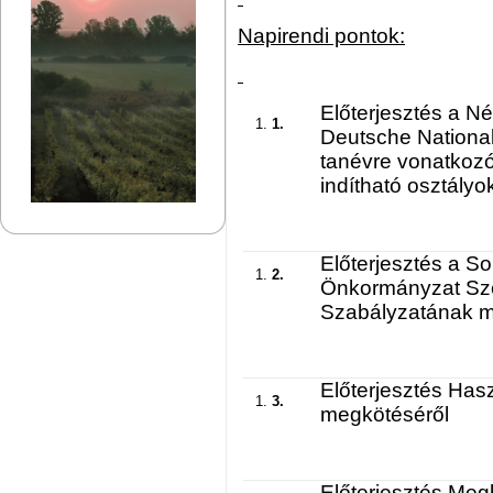
Napirendi pontok:
Előterjesztés a N
1.
Deutsche Nationa
tanévre vonatkozó
indítható osztály
Előterjesztés a S
2.
Önkormányzat Sze
Szabályzatának m
Előterjesztés Has
3.
megkötéséről
Előterjesztés Meg