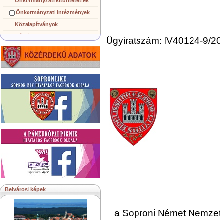
Önkormányzati kitüntetettek
Önkormányzati intézmények
Közalapítványok
Pályázatok, licitek
Ügyiratszám: IV40124-9/2
Koncepciók, tervezetek
Településképi követelmények
Gazdálkodó szervezetek
Közérdekű információk
Testvérvárosok
Belvárosi képek
a Soproni Német Nemzet