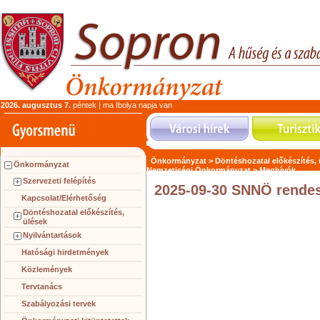
2026. augusztus 7.
péntek | ma Ibolya napja van
Önkormányzat >
Döntéshozatal előkészítés,
Önkormányzat
Nemzetiségi Önkormányzat >
Meghívók
Szervezeti felépítés
2025-09-30 SNNÖ rende
Kapcsolat/Elérhetőség
Döntéshozatal előkészítés,
ülések
Nyilvántartások
Hatósági hirdetmények
Közlemények
Tervtanács
Szabályozási tervek