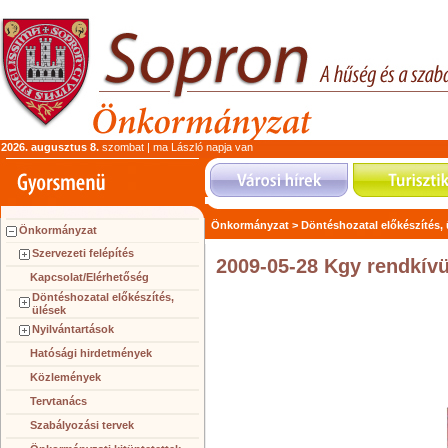
2026. augusztus 8.
szombat | ma László napja van
Önkormányzat >
Döntéshozatal előkészítés,
Önkormányzat
Szervezeti felépítés
2009-05-28 Kgy rendkívü
Kapcsolat/Elérhetőség
Döntéshozatal előkészítés,
ülések
Nyilvántartások
Hatósági hirdetmények
Közlemények
Tervtanács
Szabályozási tervek