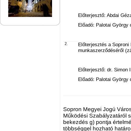
Előterjesztő: Abdai Géz
Előadó: Palotai György 
2.
Előterjesztés a Soproni
munkaszerződéséről (zár
Előterjesztő: dr. Simon 
Előadó: Palotai György 
Sopron Megyei Jogú Város
Működési Szabályzatáról szó
bekezdés g) pontja értelmé
többséggel hozható határo