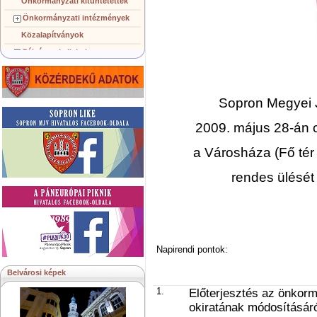
Önkormányzati kitüntetettek
Önkormányzati intézmények
Közalapítványok
Pályázatok, licitek
Koncepciók, tervezetek
Településképi követelmények
Sopron Megyei 
Gazdálkodó szervezetek
Közérdekű információk
2009. május 28-án 
Testvérvárosok
a Városháza (Fő tér
rendes ülését 
Napirendi pontok:
Belvárosi képek
1.
Előterjesztés az önkorm
okiratának módosításáró