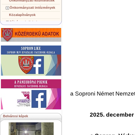
Önkormányzati kitüntetettek
Önkormányzati intézmények
Közalapítványok
Pályázatok, licitek
Koncepciók, tervezetek
Településképi követelmények
Gazdálkodó szervezetek
Közérdekű információk
Testvérvárosok
a Soproni Német Nemzet
2025. december 
Belvárosi képek