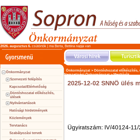
2026. augusztus 6.
csütörtök | ma Berta, Bettina napja van
Önkormányzat >
Döntéshozatal előkészítés,
Önkormányzat
Nemzetiségi Önkormányzat >
Meghívók
Szervezeti felépítés
2025-12-02 SNNÖ ülés 
Kapcsolat/Elérhetőség
Döntéshozatal előkészítés,
ülések
Nyilvántartások
Hatósági hirdetmények
Közlemények
Tervtanács
Ügyiratszám: IV/40124-11/
Szabályozási tervek