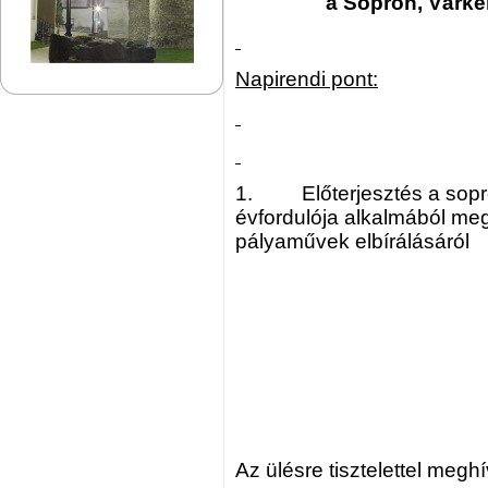
a Sopron, Várker
Napirendi pont:
1. Előterjesztés a sopro
évfordulója alkalmából meg
pályaművek elbírálásáról
Az ülésre tisztelettel megh